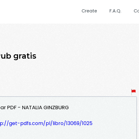
Create
F.A.Q.
C
ub gratis
gar PDF - NATALIA GINZBURG
p://get-pdfs.com/pl/libro/13069/1025