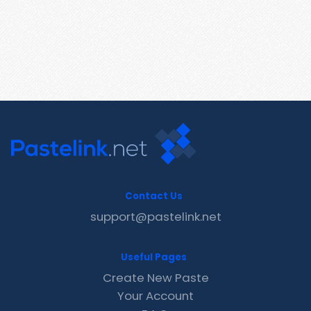
Contact Us
support@pastelink.net
Useful Pages
Create New Paste
Your Account