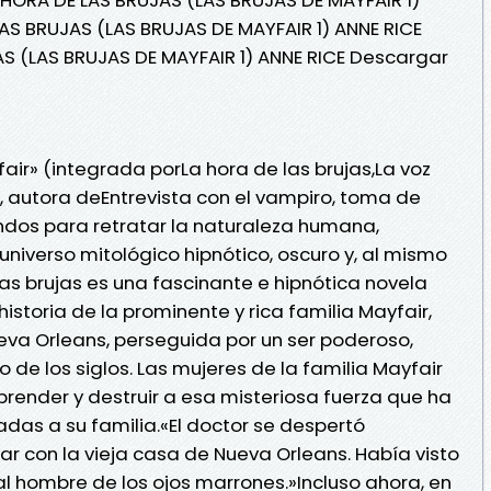
LAS BRUJAS (LAS BRUJAS DE MAYFAIR 1) ANNE RICE
AS (LAS BRUJAS DE MAYFAIR 1) ANNE RICE Descargar
fair» (integrada porLa hora de las brujas,La voz
e, autora deEntrevista con el vampiro, toma de
ndos para retratar la naturaleza humana,
niverso mitológico hipnótico, oscuro y, al mismo
as brujas es una fascinante e hipnótica novela
istoria de la prominente y rica familia Mayfair,
eva Orleans, perseguida por un ser poderoso,
o de los siglos. Las mujeres de la familia Mayfair
prender y destruir a esa misteriosa fuerza que ha
s a su familia.«El doctor se despertó
ar con la vieja casa de Nueva Orleans. Había visto
al hombre de los ojos marrones.»Incluso ahora, en