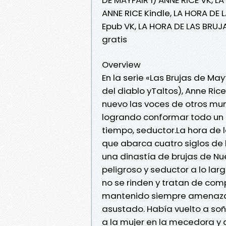
ANNE RICE Kindle, LA HORA DE 
Epub VK, LA HORA DE LAS BRUJ
gratis
Overview
En la serie «Las Brujas de May
del diablo yTaltos), Anne Ric
nuevo las voces de otros mu
logrando conformar todo un u
tiempo, seductor.La hora de l
que abarca cuatro siglos de h
una dinastía de brujas de Nu
peligroso y seductor a lo larg
no se rinden y tratan de com
mantenido siempre amenazada
asustado. Había vuelto a soñ
a la mujer en la mecedora y 