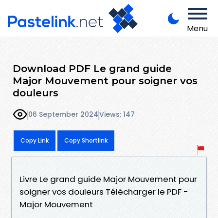
Menu
Download PDF Le grand guide
Major Mouvement pour soigner vos
douleurs
06 September 2024
Views: 147
Copy Link
Copy Shortlink
Livre Le grand guide Major Mouvement pour
soigner vos douleurs Télécharger le PDF -
Major Mouvement