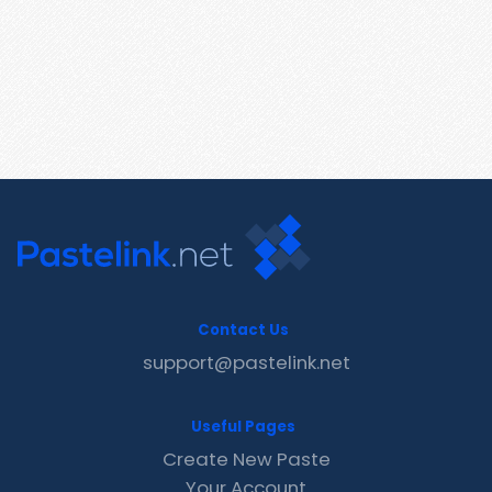
Contact Us
support@pastelink.net
Useful Pages
Create New Paste
Your Account