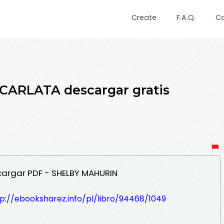
Create
F.A.Q.
C
SCARLATA descargar gratis
cargar PDF - SHELBY MAHURIN
p://ebooksharez.info/pl/libro/94468/1049