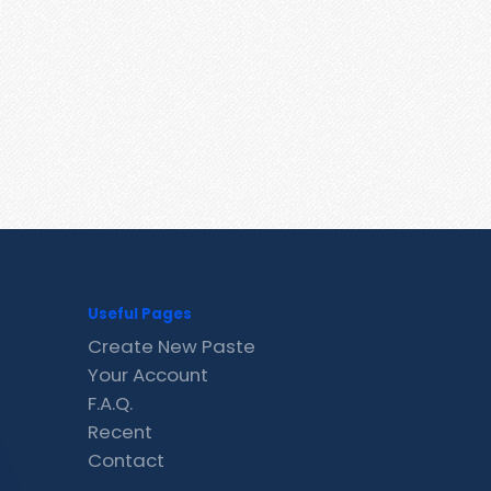
Useful Pages
Create New Paste
Your Account
F.A.Q.
Recent
Contact