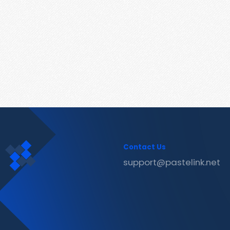
Contact Us
support@pastelink.net