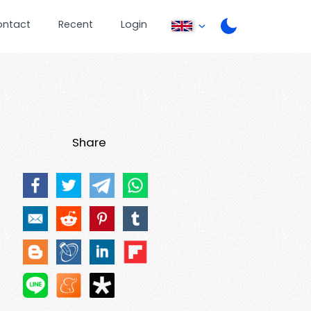
ontact
Recent
Login
Share