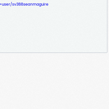
a=user/sv388seanmaguire