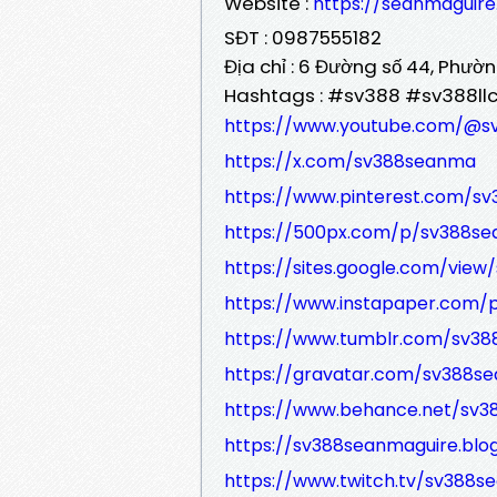
Website :
https://seanmaguire
SĐT : 0987555182
Địa chỉ : 6 Đường số 44, Phườn
Hashtags : #sv388 #sv388l
https://www.youtube.com/@s
https://x.com/sv388seanma
https://www.pinterest.com/s
https://500px.com/p/sv388s
https://sites.google.com/vie
https://www.instapaper.com/p
https://www.tumblr.com/sv38
https://gravatar.com/sv388s
https://www.behance.net/sv
https://sv388seanmaguire.blo
https://www.twitch.tv/sv388s