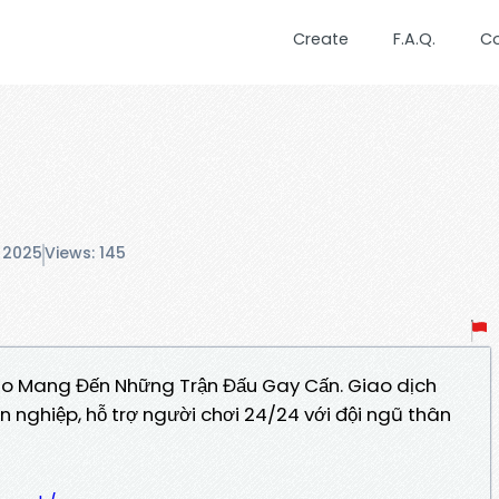
Create
F.A.Q.
C
 2025
Views: 145
o Mang Đến Những Trận Đấu Gay Cấn. Giao dịch
nghiệp, hỗ trợ người chơi 24/24 với đội ngũ thân