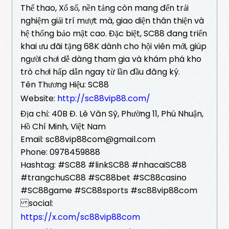
Thể thao, Xổ số, nền tảng còn mang đến trải
nghiệm giải trí mượt mà, giao diện thân thiện và
hệ thống bảo mật cao. Đặc biệt, SC88 đang triển
khai ưu đãi tặng 68K dành cho hội viên mới, giúp
người chơi dễ dàng tham gia và khám phá kho
trò chơi hấp dẫn ngay từ lần đầu đăng ký.
Tên Thương Hiệu: SC88
Website:
http://sc88vip88.com/
Địa chỉ: 40B Đ. Lê Văn Sỹ, Phường 11, Phú Nhuận,
Hồ Chí Minh, Việt Nam
Email: sc88vip88com@gmail.com
Phone: 0978459888
Hashtag: #SC88 #linkSC88 #nhacaiSC88
#trangchuSC88 #SC88bet #SC88casino
#SC88game #SC88sports #sc88vip88com
social:
https://x.com/sc88vip88com