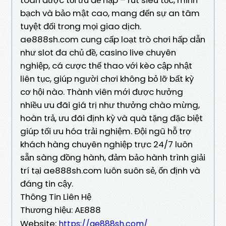
bạch và bảo mật cao, mang đến sự an tâm
tuyệt đối trong mọi giao dịch.
ae888sh.com cung cấp loạt trò chơi hấp dẫn
như slot đa chủ đề, casino live chuyên
nghiệp, cá cược thể thao với kèo cập nhật
liên tục, giúp người chơi không bỏ lỡ bất kỳ
cơ hội nào. Thành viên mới được hưởng
nhiều ưu đãi giá trị như thưởng chào mừng,
hoàn trả, ưu đãi định kỳ và quà tặng đặc biệt
giúp tối ưu hóa trải nghiệm. Đội ngũ hỗ trợ
khách hàng chuyên nghiệp trực 24/7 luôn
sẵn sàng đồng hành, đảm bảo hành trình giải
trí tại ae888sh.com luôn suôn sẻ, ổn định và
đáng tin cậy.
Thông Tin Liên Hệ
Thương hiệu: AE888
Website:
https://ae888sh.com/