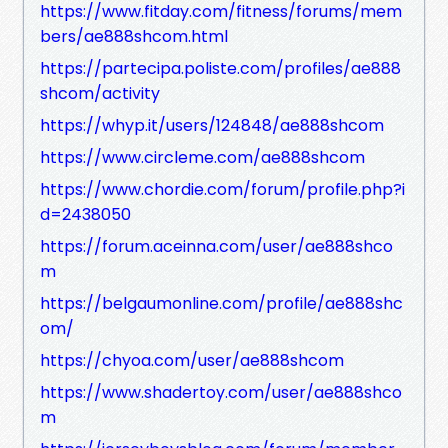
https://www.fitday.com/fitness/forums/mem
bers/ae888shcom.html
https://partecipa.poliste.com/profiles/ae888
shcom/activity
https://whyp.it/users/124848/ae888shcom
https://www.circleme.com/ae888shcom
https://www.chordie.com/forum/profile.php?i
d=2438050
https://forum.aceinna.com/user/ae888shco
m
https://belgaumonline.com/profile/ae888shc
om/
https://chyoa.com/user/ae888shcom
https://www.shadertoy.com/user/ae888shco
m