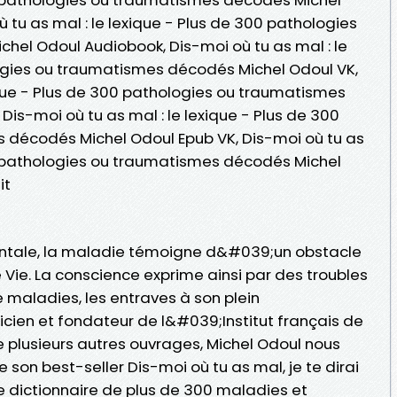
où tu as mal : le lexique - Plus de 300 pathologies
el Odoul Audiobook, Dis-moi où tu as mal : le
ogies ou traumatismes décodés Michel Odoul VK,
ique - Plus de 300 pathologies ou traumatismes
Dis-moi où tu as mal : le lexique - Plus de 300
 décodés Michel Odoul Epub VK, Dis-moi où tu as
00 pathologies ou traumatismes décodés Michel
it
entale, la maladie témoigne d&#039;un obstacle
 Vie. La conscience exprime ainsi par des troubles
maladies, les entraves à son plein
cien et fondateur de l&#039;Institut français de
 plusieurs autres ouvrages, Michel Odoul nous
 son best-seller Dis-moi où tu as mal, je te dirai
le dictionnaire de plus de 300 maladies et