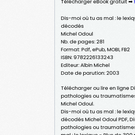
Télécharger eBook gratuit ➡
Dis-moi où tu as mal : le lex
décodés
Michel Odoul
Nb. de pages: 281
Format: Pdf, ePub, MOBI, FB2
ISBN: 9782226133243
Editeur: Albin Michel
Date de parution: 2003
Télécharger ou lire en ligne D
pathologies ou traumatismes
Michel Odoul.
Dis-moi où tu as mal : le lex
décodés Michel Odoul PDF, Dis
pathologies ou traumatismes
mal : le lexique - Plus de 3