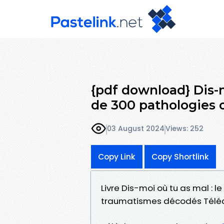
{pdf download} Dis-mo
de 300 pathologies 
03 August 2024
Views: 252
Copy Link
Copy Shortlink
Livre Dis-moi où tu as mal : l
traumatismes décodés Téléch