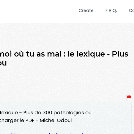
Create
F.A.Q.
C
i où tu as mal : le lexique - Plus
ou
e lexique - Plus de 300 pathologies ou
arger le PDF - Michel Odoul