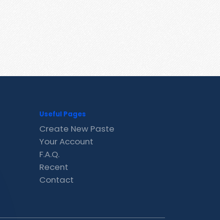
Useful Pages
Create New Paste
Your Account
F.A.Q.
Recent
Contact