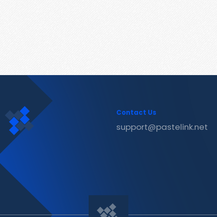
Contact Us
support@pastelink.net