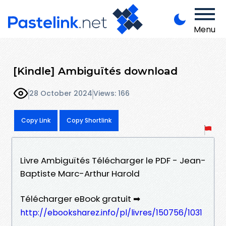
Menu
[Kindle] Ambiguïtés download
28 October 2024
Views: 166
Copy Link
Copy Shortlink
Livre Ambiguïtés Télécharger le PDF - Jean-
Baptiste Marc-Arthur Harold
Télécharger eBook gratuit ➡
http://ebooksharez.info/pl/livres/150756/1031