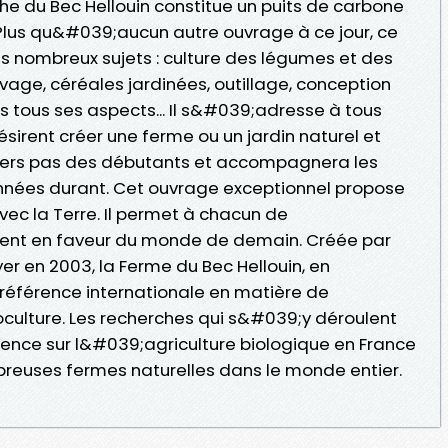
 du Bec Hellouin constitue un puits de carbone
 Plus qu&#039;aucun autre ouvrage à ce jour, ce
ès nombreux sujets : culture des légumes et des
élevage, céréales jardinées, outillage, conception
tous ses aspects... Il s&#039;adresse à tous
ésirent créer une ferme ou un jardin naturel et
emiers pas des débutants et accompagnera les
années durant. Cet ouvrage exceptionnel propose
vec la Terre. Il permet à chacun de
nt en faveur du monde de demain. Créée par
er en 2003, la Ferme du Bec Hellouin, en
référence internationale en matière de
ulture. Les recherches qui s&#039;y déroulent
uence sur l&#039;agriculture biologique en France
mbreuses fermes naturelles dans le monde entier.