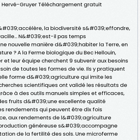
es Hervé-Gruyer Téléchargement gratuit
#039;accélère, la biodiversité s&#039;effondre,
vacille... N&#039;est-il pas temps
e nouvelle manière d&#039;habiter la Terre, en
ature ? A la Ferme biologique du Bec Hellouin,
r et leur équipe cherchent 9 subvenir aux besoins
oin de toutes les formes de vie. Ils y pratiquent
lle forme d&#039;agriculture qui imite les
herches scientifiques ont validé les résultats de
râce à des outils manuels simples et efficaces,
es fruits d&#039;une excellente qualité
des rendements qui peuvent être dix fois
face, aux rendements de l&#039;agriculture
e production généreuse s&#039;accompagne
on de la fertilité des sols. Une microferme