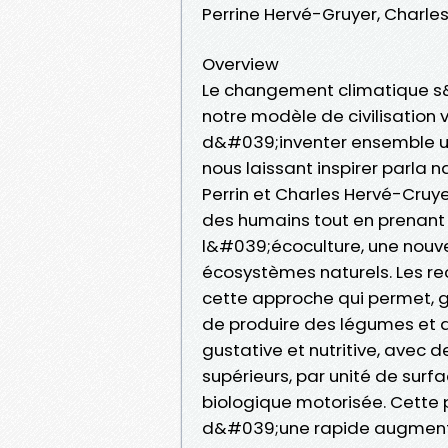
Perrine Hervé-Gruyer, Charl
Overview
Le changement climatique s&
notre modèle de civilisation 
d&#039;inventer ensemble un
nous laissant inspirer parla n
Perrin et Charles Hervé-Cruye
des humains tout en prenant s
l&#039;écoculture, une nouve
écosystèmes naturels. Les rec
cette approche qui permet, g
de produire des légumes et d
gustative et nutritive, avec 
supérieurs, par unité de sur
biologique motorisée. Cett
d&#039;une rapide augmentati