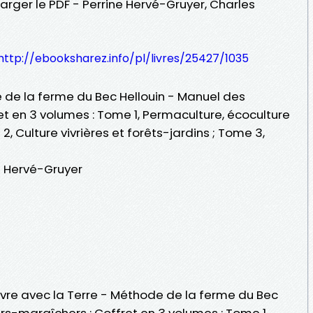
rger le PDF - Perrine Hervé-Gruyer, Charles
http://ebooksharez.info/pl/livres/25427/1035
e de la ferme du Bec Hellouin - Manuel des
et en 3 volumes : Tome 1, Permaculture, écoculture
 2, Culture vivrières et forêts-jardins ; Tome 3,
s Hervé-Gruyer
Vivre avec la Terre - Méthode de la ferme du Bec
ers-maraîchers : Coffret en 3 volumes : Tome 1,