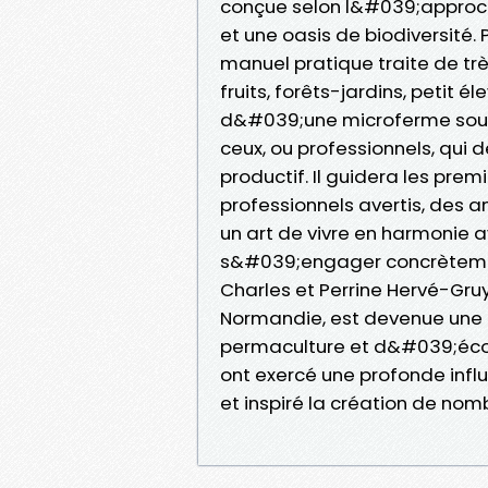
conçue selon l&#039;approche
et une oasis de biodiversité.
manuel pratique traite de tr
fruits, forêts-jardins, petit 
d&#039;une microferme sous 
ceux, ou professionnels, qui d
productif. Il guidera les pr
professionnels avertis, des 
un art de vivre en harmonie a
s&#039;engager concrèteme
Charles et Perrine Hervé-Gruy
Normandie, est devenue une 
permaculture et d&#039;écoc
ont exercé une profonde infl
et inspiré la création de no