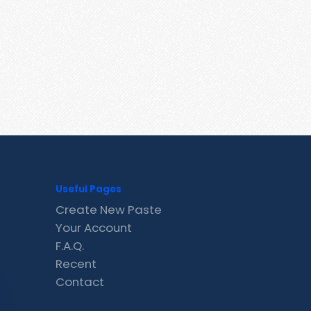
Useful Pages
Create New Paste
Your Account
F.A.Q.
Recent
Contact