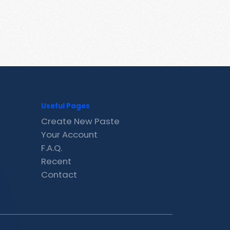
Useful Pages
Create New Paste
Your Account
F.A.Q.
Recent
Contact