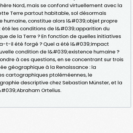
re Nord, mais se confond virtuellement avec la
Cette Terre partout habitable, sol désormais
e humaine, constitue alors l&#039;objet propre
t été les conditions de l&#039;apparition du
 de la Terre ? En fonction de quelles initiatives
 a-t-il été forgé ? Quel a été l&#039;impact
nouvelle condition de l&#039;existence humaine ?
ondre à ces questions, en se concentrant sur trois
e géographique à la Renaissance : la
es cartographiques ptoléméennes, le
aphie descriptive chez Sebastian Münster, et la
#039;Abraham Ortelius.