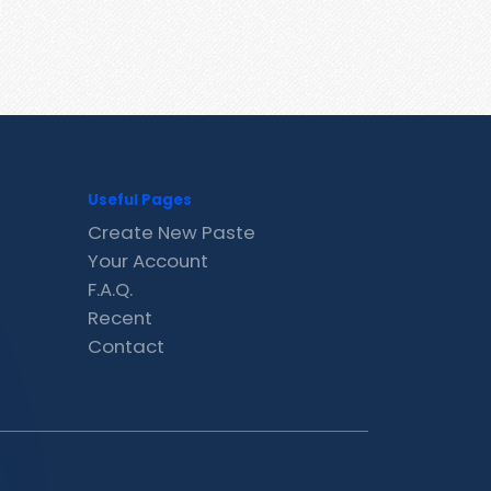
Useful Pages
Create New Paste
Your Account
F.A.Q.
Recent
Contact