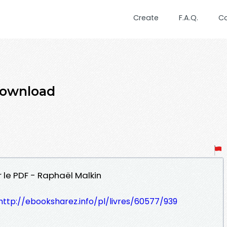
Create
F.A.Q.
C
download
r le PDF - Raphaël Malkin
http://ebooksharez.info/pl/livres/60577/939