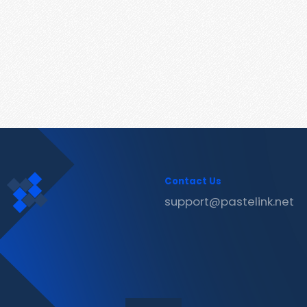
Contact Us
support@pastelink.net