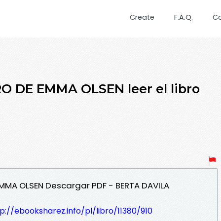
Create
F.A.Q.
C
 DE EMMA OLSEN leer el libro
 EMMA OLSEN Descargar PDF - BERTA DAVILA
p://ebooksharez.info/pl/libro/11380/910