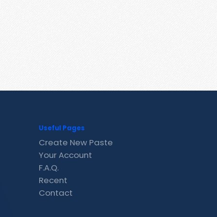
Useful Pages
Create New Paste
Your Account
F.A.Q.
Recent
Contact