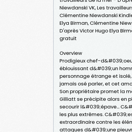
Niewdanski VK, Les travailleur
Clémentine Niewdanski Kindle,
Elya Birman, Clémentine Niewd
D'après Victor Hugo Elya Bi
gratuit
Overview
Prodigieux chef-d&#039;oeuvr
éblouissant d&#039;un homme 
personnage étrange et isolé, 
jamais osé parler, et cet amo
Son propriétaire promet la ma
Gilliatt se précipite alors en
secourir l&#039;épave... C&
les plus extrêmes. C&#039;e
extraordinaire contre les éléme
attaques d&#039;une pieuvr