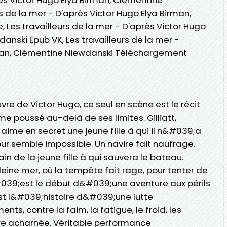
s de la mer - D'après Victor Hugo Elya Birman,
 Les travailleurs de la mer - D'après Victor Hugo
anski Epub VK, Les travailleurs de la mer -
rman, Clémentine Niewdanski Téléchargement
e de Victor Hugo, ce seul en scène est le récit
poussé au-delà de ses limites. Gilliatt,
aime en secret une jeune fille à qui il n&#039;a
ur semble impossible. Un navire fait naufrage.
in de la jeune fille à qui sauvera le bateau.
 pleine mer, où la tempête fait rage, pour tenter de
#039;est le début d&#039;une aventure aux périls
st l&#039;histoire d&#039;une lutte
nts, contre la faim, la fatigue, le froid, les
e acharnée. Véritable performance