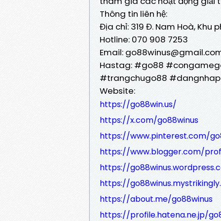
tham gia các hoạt động giải tr
Thông tin liên hệ:
Địa chỉ: 319 Đ. Nam Hoà, Khu p
Hotline: 070 908 7253
Email: go88winus@gmail.co
Hastag: #go88 #congameg
#trangchugo88 #dangnha
Website:
https://go88win.us/
https://x.com/go88winus
https://www.pinterest.com/go
https://www.blogger.com/pro
https://go88winus.wordpress.
https://go88winus.mystrikingl
https://about.me/go88winus
https://profile.hatena.ne.jp/g