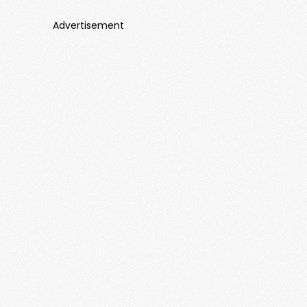
Advertisement