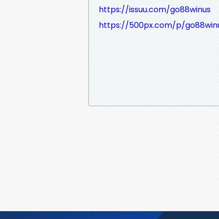
https://issuu.com/go88winus
https://500px.com/p/go88win