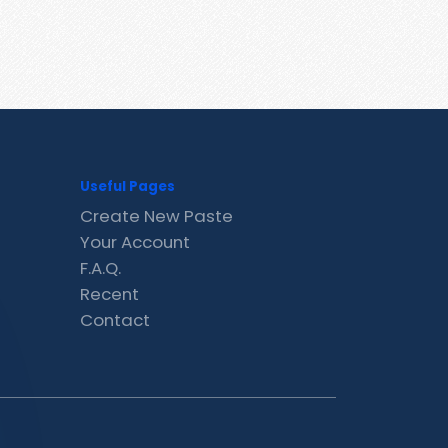
Useful Pages
Create New Paste
Your Account
F.A.Q.
Recent
Contact