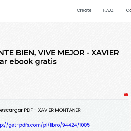
Create
F.A.Q.
C
ENTE BIEN, VIVE MEJOR - XAVIER
r ebook gratis
R Descargar PDF - XAVIER MONTANER
tp://get-pdfs.com/pl/libro/94424/1005