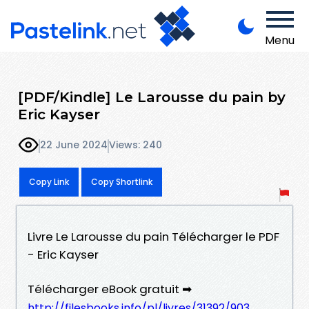
Menu
[PDF/Kindle] Le Larousse du pain by
Eric Kayser
22 June 2024
Views: 240
Copy Link
Copy Shortlink
Livre Le Larousse du pain Télécharger le PDF
- Eric Kayser
Télécharger eBook gratuit ➡
http://filesbooks.info/pl/livres/31392/903