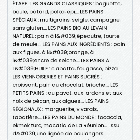
ÉTAPE.. LES GRANDS CLASSIQUES : baguette,
boule, bâtard, polka, épi.... LES PAINS
SPÉCIAUX : multigrains, seigle, campagne,
sans gluten.... LES PAINS BIO AU LEVAIN
NATUREL : pain à l&#039;épeautre, tourte
de meule.... LES PAINS AUX INGRÉDIENTS : pain
aux figues, à l&#039;orange, à
l&#039;encre de seiche.... LES PAINS À
L&#039;HUILE : ciabatta, fougasse, pizza....
LES VIENNOISERIES ET PAINS SUCRÉS :
croissant, pain au chocolat, brioche.... LES
PETITS PAINS : au pavot, aux lardons et aux
noix de pécan, aux algues.... LES PAINS
RÉGIONAUX : marguerite, vivarais,
tabatière.... LES PAINS DU MONDE : focaccia,
ekmek turc, macatia de La Réunion... Issu
d&#039;une lignée de boulangers