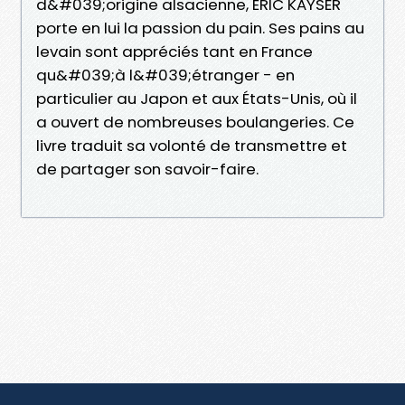
d&#039;origine alsacienne, ÉRIC KAYSER
porte en lui la passion du pain. Ses pains au
levain sont appréciés tant en France
qu&#039;à l&#039;étranger - en
particulier au Japon et aux États-Unis, où il
a ouvert de nombreuses boulangeries. Ce
livre traduit sa volonté de transmettre et
de partager son savoir-faire.