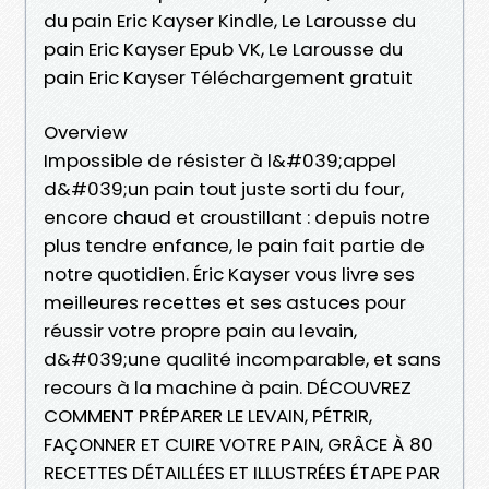
du pain Eric Kayser Kindle, Le Larousse du
pain Eric Kayser Epub VK, Le Larousse du
pain Eric Kayser Téléchargement gratuit
Overview
Impossible de résister à l&#039;appel
d&#039;un pain tout juste sorti du four,
encore chaud et croustillant : depuis notre
plus tendre enfance, le pain fait partie de
notre quotidien. Éric Kayser vous livre ses
meilleures recettes et ses astuces pour
réussir votre propre pain au levain,
d&#039;une qualité incomparable, et sans
recours à la machine à pain. DÉCOUVREZ
COMMENT PRÉPARER LE LEVAIN, PÉTRIR,
FAÇONNER ET CUIRE VOTRE PAIN, GRÂCE À 80
RECETTES DÉTAILLÉES ET ILLUSTRÉES ÉTAPE PAR