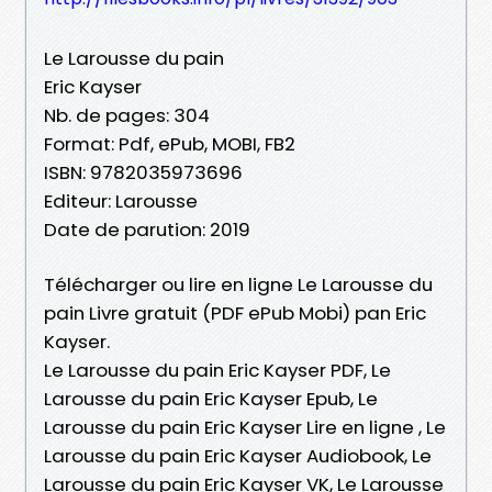
Le Larousse du pain
Eric Kayser
Nb. de pages: 304
Format: Pdf, ePub, MOBI, FB2
ISBN: 9782035973696
Editeur: Larousse
Date de parution: 2019
Télécharger ou lire en ligne Le Larousse du
pain Livre gratuit (PDF ePub Mobi) pan Eric
Kayser.
Le Larousse du pain Eric Kayser PDF, Le
Larousse du pain Eric Kayser Epub, Le
Larousse du pain Eric Kayser Lire en ligne , Le
Larousse du pain Eric Kayser Audiobook, Le
Larousse du pain Eric Kayser VK, Le Larousse