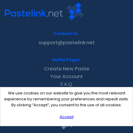
Contact Us
support@pastelink.net
Useful Pages
Create New Paste
Your Account
F.A.Q.
Recent
We use cookies on our website to give you the most relevant
Contact
experience by remembering your preferences and repeat visits.
By clicking “Accept”, you consent to the use of all cookies.
Accept