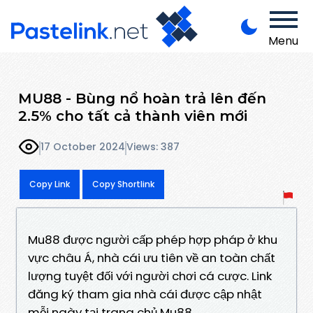
Menu
MU88 - Bùng nổ hoàn trả lên đến
2.5% cho tất cả thành viên mới
17 October 2024
Views: 387
Copy Link
Copy Shortlink
Mu88 được người cấp phép hợp pháp ở khu
vực châu Á, nhà cái ưu tiên về an toàn chất
lượng tuyệt đối với người chơi cá cược. Link
đăng ký tham gia nhà cái được cập nhật
mỗi ngày tại trang chủ Mu88.