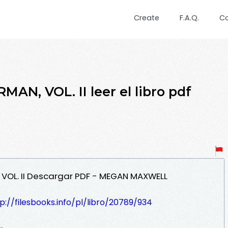
Create
F.A.Q.
C
AN, VOL. II leer el libro pdf
 VOL. II Descargar PDF - MEGAN MAXWELL
p://filesbooks.info/pl/libro/20789/934