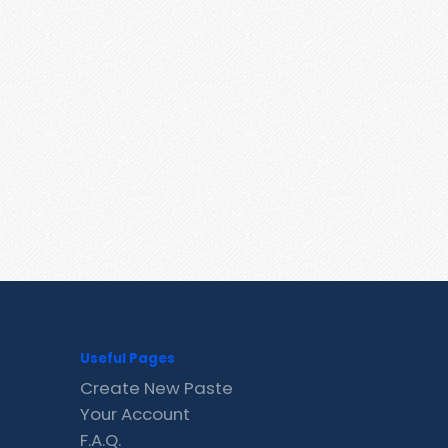
Useful Pages
Create New Paste
Your Account
F.A.Q.