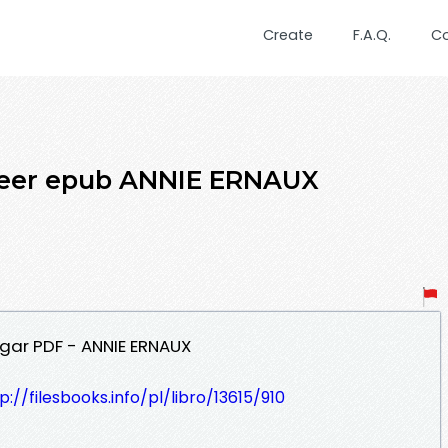
Create
F.A.Q.
C
eer epub ANNIE ERNAUX
gar PDF - ANNIE ERNAUX
p://filesbooks.info/pl/libro/13615/910