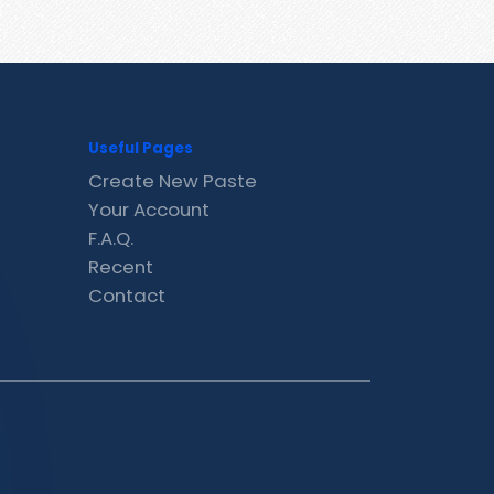
Useful Pages
Create New Paste
Your Account
F.A.Q.
Recent
Contact