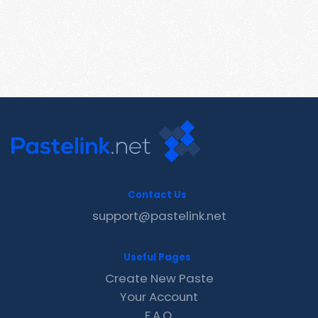
Contact Us
support@pastelink.net
Useful Pages
Create New Paste
Your Account
F.A.Q.