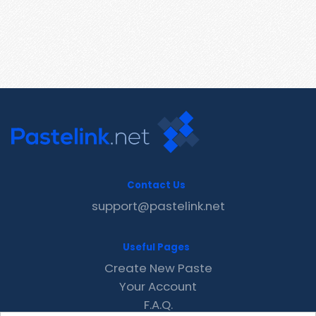
Contact Us
support@pastelink.net
Useful Pages
Create New Paste
Your Account
F.A.Q.