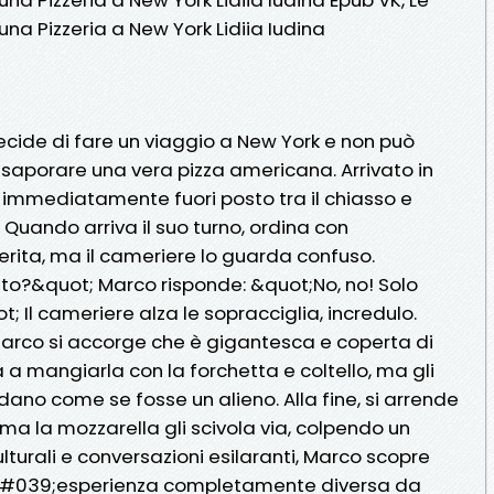
 una Pizzeria a New York Lidiia Iudina
ecide di fare un viaggio a New York e non può
ssaporare una vera pizza americana. Arrivato in
e immediatamente fuori posto tra il chiasso e
Quando arriva il suo turno, ordina con
ita, ma il cameriere lo guarda confuso.
sto?&quot; Marco risponde: &quot;No, no! Solo
Il cameriere alza le sopracciglia, incredulo.
 Marco si accorge che è gigantesca e coperta di
a a mangiarla con la forchetta e coltello, ma gli
rdano come se fosse un alieno. Alla fine, si arrende
ma la mozzarella gli scivola via, colpendo un
culturali e conversazioni esilaranti, Marco scopre
n&#039;esperienza completamente diversa da