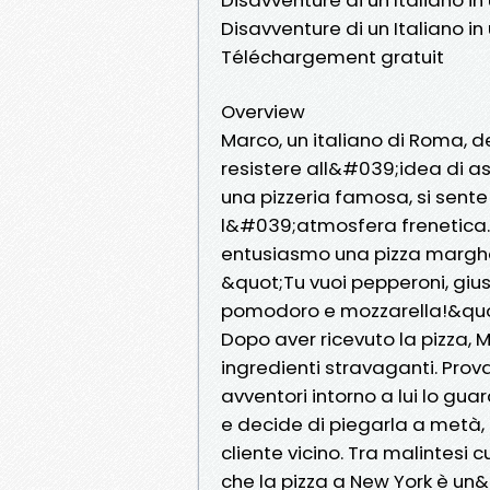
Disavventure di un Italiano in
Téléchargement gratuit
Overview
Marco, un italiano di Roma, d
resistere all&#039;idea di a
una pizzeria famosa, si sent
l&#039;atmosfera frenetica. 
entusiasmo una pizza margher
&quot;Tu vuoi pepperoni, giu
pomodoro e mozzarella!&quot; 
Dopo aver ricevuto la pizza,
ingredienti stravaganti. Prov
avventori intorno a lui lo gua
e decide di piegarla a metà, 
cliente vicino. Tra malintesi 
che la pizza a New York è u