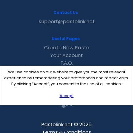
Contact Us
support@pastelink.net
Useful Pages
Create New Paste
Your Account
F.A.Q.
Recent
We use cookies on our website to give you the most relevant
Contact
experience by remembering your preferences and repeat visits.
By clicking “Accept”, you consent to the use of all cookies.
Accept
Pastelink.net © 2026
Terms & Conditions