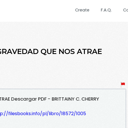
Create
F.A.Q.
C
A GRAVEDAD QUE NOS ATRAE
TRAE Descargar PDF - BRITTAINY C. CHERRY
p://filesbooks.info/pl/libro/18572/1005