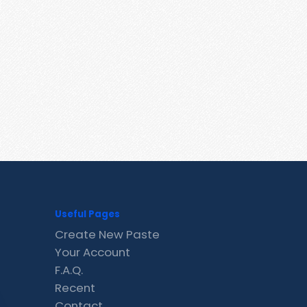
Useful Pages
Create New Paste
Your Account
F.A.Q.
Recent
Contact