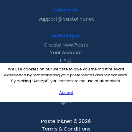
Contact Us
support@pastelink.net
Useful Pages
Create New Paste
Your Account
F.A.Q.
Recent
We use cookies on our website to give you the most relevant
Contact
experience by remembering your preferences and repeat visits.
By clicking “Accept”, you consent to the use of all cookies.
Accept
Pastelink.net © 2026
Terms & Conditions