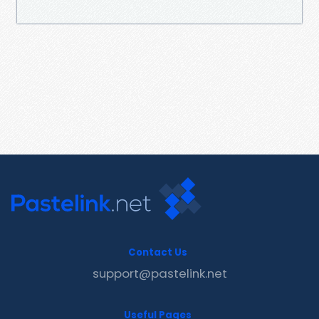
Contact Us
support@pastelink.net
Useful Pages