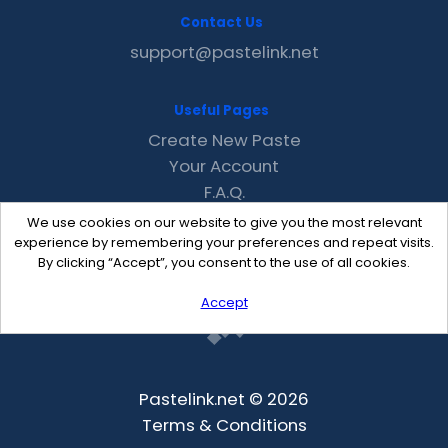
Contact Us
support@pastelink.net
Useful Pages
Create New Paste
Your Account
F.A.Q.
Recent
We use cookies on our website to give you the most relevant
Contact
experience by remembering your preferences and repeat visits.
By clicking “Accept”, you consent to the use of all cookies.
Accept
Pastelink.net © 2026
Terms & Conditions