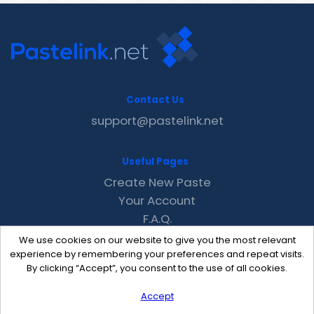
Contact Us
support@pastelink.net
Useful Pages
Create New Paste
Your Account
F.A.Q.
Recent
We use cookies on our website to give you the most relevant
Contact
experience by remembering your preferences and repeat visits.
By clicking “Accept”, you consent to the use of all cookies.
Accept