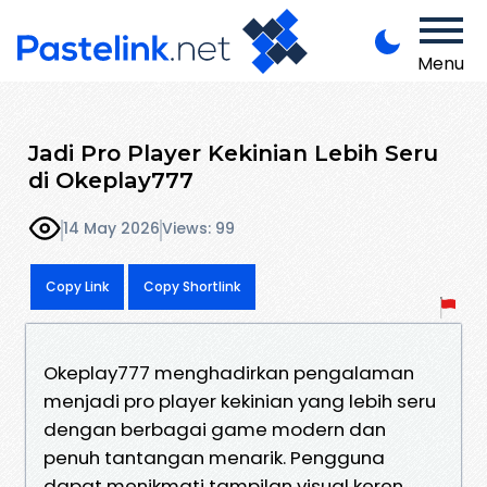
Menu
Jadi Pro Player Kekinian Lebih Seru
di Okeplay777
14 May 2026
Views: 99
Copy Link
Copy Shortlink
Okeplay777 menghadirkan pengalaman
menjadi pro player kekinian yang lebih seru
dengan berbagai game modern dan
penuh tantangan menarik. Pengguna
dapat menikmati tampilan visual keren