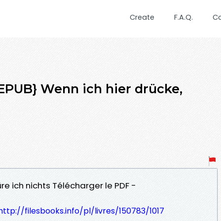
Create
F.A.Q.
C
PUB} Wenn ich hier drücke,
üre ich nichts Télécharger le PDF -
http://filesbooks.info/pl/livres/150783/1017