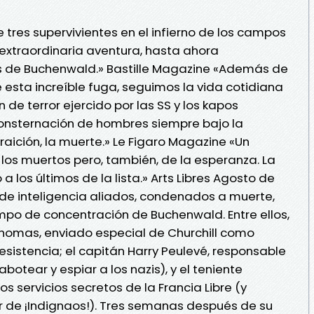
 tres supervivientes en el infierno de los campos
extraordinaria aventura, hasta ahora
s de Buchenwald.» Bastille Magazine «Además de
 esta increíble fuga, seguimos la vida cotidiana
 de terror ejercido por las SS y los kapos
 consternación de hombres siempre bajo la
aición, la muerte.» Le Figaro Magazine «Un
e los muertos pero, también, de la esperanza. La
los últimos de la lista.» Arts Libres Agosto de
es de inteligencia aliados, condenados a muerte,
ampo de concentración de Buchenwald. Entre ellos,
omas, enviado especial de Churchill como
Resistencia; el capitán Harry Peulevé, responsable
botear y espiar a los nazis), y el teniente
s servicios secretos de la Francia Libre (y
r de ¡Indignaos!). Tres semanas después de su