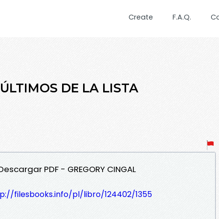
Create
F.A.Q.
C
S ÚLTIMOS DE LA LISTA
A Descargar PDF - GREGORY CINGAL
p://filesbooks.info/pl/libro/124402/1355