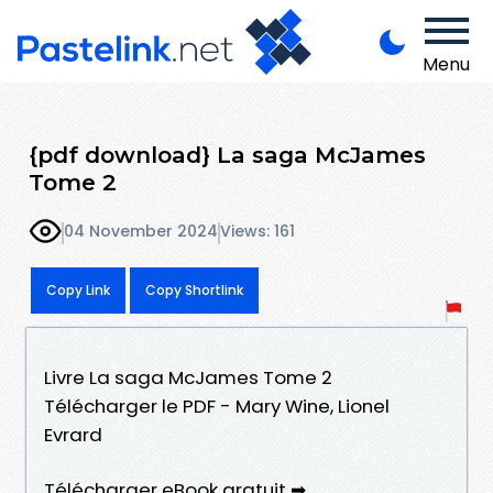
Menu
{pdf download} La saga McJames
Tome 2
04 November 2024
Views: 161
Copy Link
Copy Shortlink
Livre La saga McJames Tome 2
Télécharger le PDF - Mary Wine, Lionel
Evrard
Télécharger eBook gratuit ➡