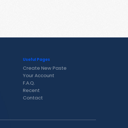
Useful Pages
Create New Paste
Your Account
F.A.Q.
Recent
Contact