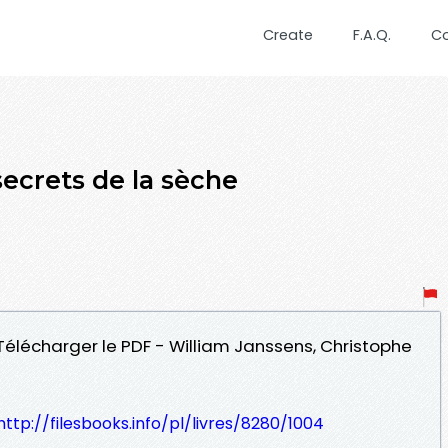
Create
F.A.Q.
C
ecrets de la sèche
 Télécharger le PDF - William Janssens, Christophe
http://filesbooks.info/pl/livres/8280/1004