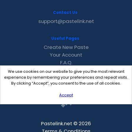
Contact Us
support@pastelink.net
Useful Pages
Create New Paste
Your Account
F.A.Q.
Recent
We use cookies on our website to give you the most relevant
Contact
experience by remembering your preferences and repeat visits.
By clicking “Accept”, you consent to the use of all cookies.
Accept
Pastelink.net © 2026
Terms & Conditions