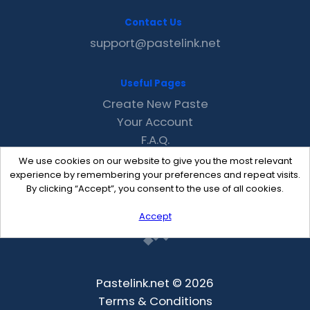
Contact Us
support@pastelink.net
Useful Pages
Create New Paste
Your Account
F.A.Q.
Recent
We use cookies on our website to give you the most relevant
Contact
experience by remembering your preferences and repeat visits.
By clicking “Accept”, you consent to the use of all cookies.
Accept
Pastelink.net © 2026
Terms & Conditions