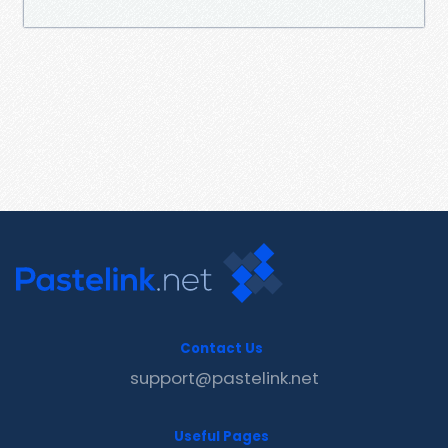
Contact Us
support@pastelink.net
Useful Pages