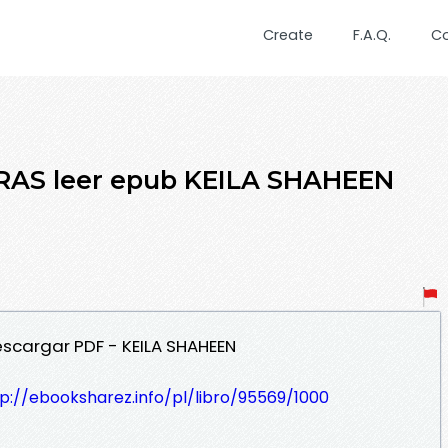
Create
F.A.Q.
C
AS leer epub KEILA SHAHEEN
scargar PDF - KEILA SHAHEEN
p://ebooksharez.info/pl/libro/95569/1000