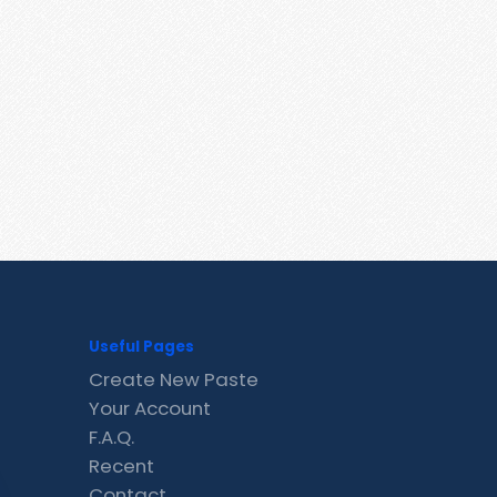
Useful Pages
Create New Paste
Your Account
F.A.Q.
Recent
Contact