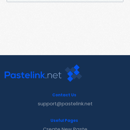
Contact Us
support@pastelink.net
Useful Pages
Create New Paste