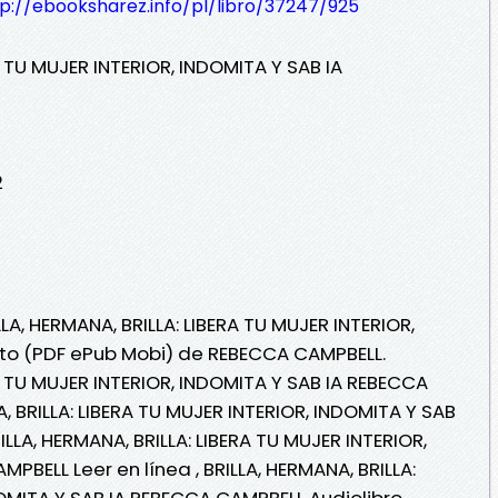
p://ebooksharez.info/pl/libro/37247/925
A TU MUJER INTERIOR, INDOMITA Y SAB IA
2
LA, HERMANA, BRILLA: LIBERA TU MUJER INTERIOR,
uito (PDF ePub Mobi) de REBECCA CAMPBELL.
RA TU MUJER INTERIOR, INDOMITA Y SAB IA REBECCA
, BRILLA: LIBERA TU MUJER INTERIOR, INDOMITA Y SAB
LLA, HERMANA, BRILLA: LIBERA TU MUJER INTERIOR,
PBELL Leer en línea , BRILLA, HERMANA, BRILLA:
DOMITA Y SAB IA REBECCA CAMPBELL Audiolibro,