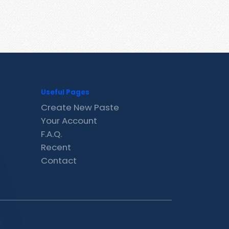
Useful Pages
Create New Paste
Your Account
F.A.Q.
Recent
Contact