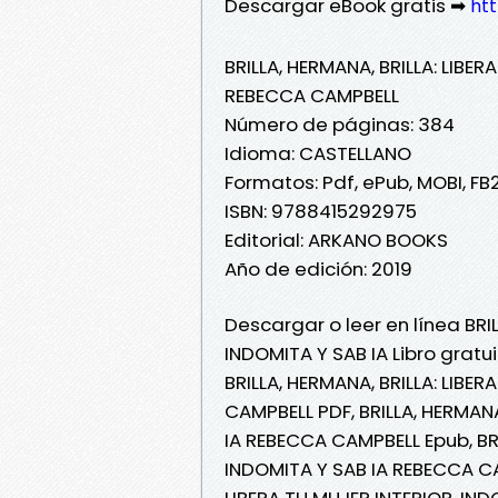
Descargar eBook gratis ➡
htt
BRILLA, HERMANA, BRILLA: LIBER
REBECCA CAMPBELL
Número de páginas: 384
Idioma: CASTELLANO
Formatos: Pdf, ePub, MOBI, FB
ISBN: 9788415292975
Editorial: ARKANO BOOKS
Año de edición: 2019
Descargar o leer en línea BRIL
INDOMITA Y SAB IA Libro grat
BRILLA, HERMANA, BRILLA: LIBE
CAMPBELL PDF, BRILLA, HERMANA
IA REBECCA CAMPBELL Epub, BRI
INDOMITA Y SAB IA REBECCA CAM
LIBERA TU MUJER INTERIOR, IN