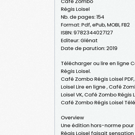
Café Zombo
Régis Loisel
Nb. de pages: 154
Format: Pdf, ePub, MOBI, FB2
ISBN: 9782344027127
Editeur: Glénat
Date de parution: 2019
Télécharger ou lire en ligne 
Régis Loisel.
Café Zombo Régis Loisel PDF
Loisel Lire en ligne , Café Z
Loisel VK, Café Zombo Régis L
Café Zombo Régis Loisel Tél
Overview
Une édition hors-norme pour 
Régis Loisel faisait sensatio