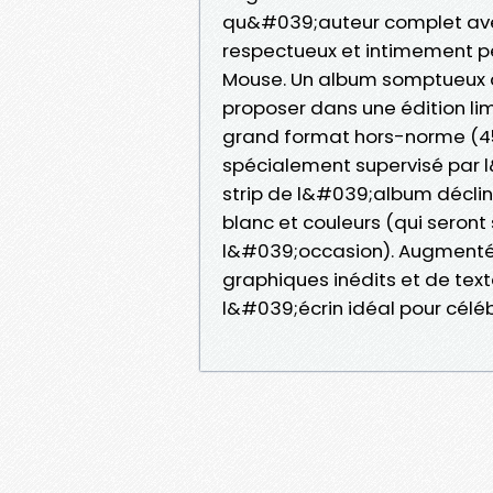
qu&#039;auteur complet ave
respectueux et intimement p
Mouse. Un album somptueux q
proposer dans une édition li
grand format hors-norme (455
spécialement supervisé par 
strip de l&#039;album décliné
blanc et couleurs (qui seront
l&#039;occasion). Augmenté
graphiques inédits et de text
l&#039;écrin idéal pour célébr