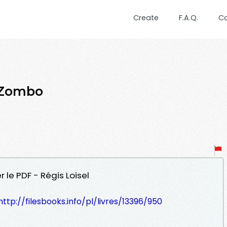
Create
F.A.Q.
C
 Zombo
le PDF - Régis Loisel
http://filesbooks.info/pl/livres/13396/950