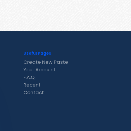
Useful Pages
Create New Paste
Your Account
F.A.Q.
Recent
Contact