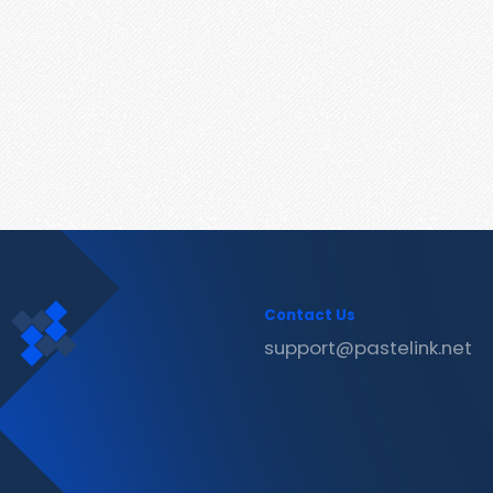
Contact Us
support@pastelink.net