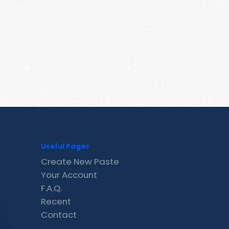
Useful Pages
Create New Paste
Your Account
F.A.Q.
Recent
Contact