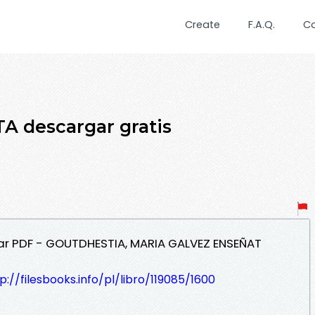
Create
F.A.Q.
C
A descargar gratis
ar PDF - GOUTDHESTIA, MARIA GALVEZ ENSEÑAT
p://filesbooks.info/pl/libro/119085/1600