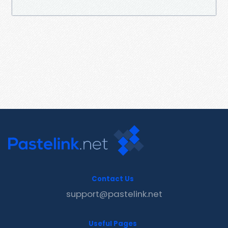
Contact Us
support@pastelink.net
Useful Pages