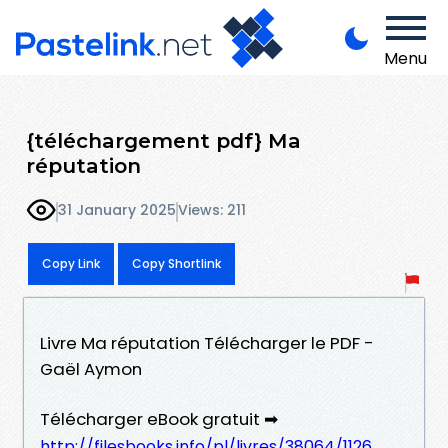
Menu
{téléchargement pdf} Ma
réputation
31 January 2025
Views: 211
Copy Link
Copy Shortlink
Livre Ma réputation Télécharger le PDF -
Gaël Aymon
Télécharger eBook gratuit ➡
http://filesbooks.info/pl/livres/38064/1126