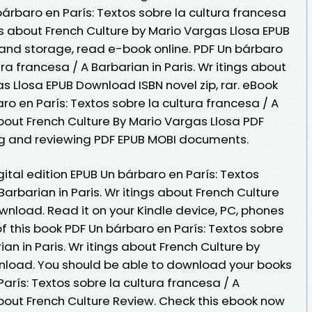
árbaro en París: Textos sobre la cultura francesa
ngs about French Culture by Mario Vargas Llosa EPUB
 and storage, read e-book online. PDF Un bárbaro
ura francesa / A Barbarian in Paris. Wr itings about
s Llosa EPUB Download ISBN novel zip, rar. eBook
o en París: Textos sobre la cultura francesa / A
 about French Culture By Mario Vargas Llosa PDF
ng and reviewing PDF EPUB MOBI documents.
gital edition EPUB Un bárbaro en París: Textos
Barbarian in Paris. Wr itings about French Culture
wnload. Read it on your Kindle device, PC, phones
 of this book PDF Un bárbaro en París: Textos sobre
ian in Paris. Wr itings about French Culture by
nload. You should be able to download your books
rís: Textos sobre la cultura francesa / A
 about French Culture Review. Check this ebook now