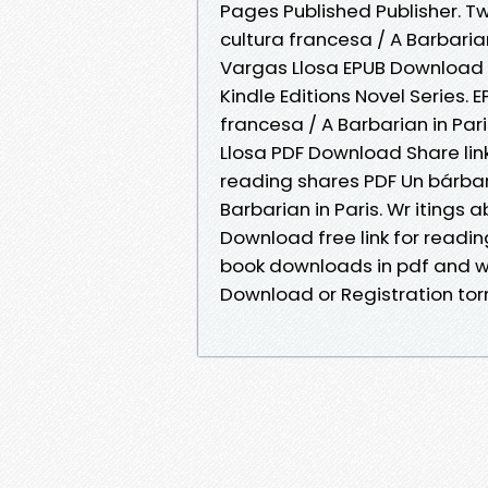
Pages Published Publisher. Tw
cultura francesa / A Barbarian
Vargas Llosa EPUB Download 
Kindle Editions Novel Series. 
francesa / A Barbarian in Par
Llosa PDF Download Share lin
reading shares PDF Un bárbaro
Barbarian in Paris. Wr itings
Download free link for readi
book downloads in pdf and w
Download or Registration to