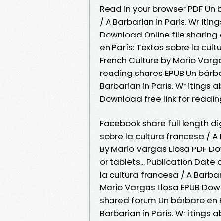
Read in your browser PDF Un b
/ A Barbarian in Paris. Wr iti
Download Online file sharing
en París: Textos sobre la cult
French Culture by Mario Varga
reading shares EPUB Un bárbar
Barbarian in Paris. Wr itings
Download free link for readi
Facebook share full length di
sobre la cultura francesa / A 
By Mario Vargas Llosa PDF Do
or tablets... Publication Date
la cultura francesa / A Barbar
Mario Vargas Llosa EPUB Dow
shared forum Un bárbaro en Pa
Barbarian in Paris. Wr itings