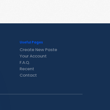
Useful Pages
Create New Paste
Your Account
F.A.Q.
Recent
Contact