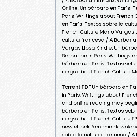
Online, Un bárbaro en París: T
Paris. Wr itings about French
en París: Textos sobre la cult
French Culture Mario Vargas L
cultura francesa / A Barbarian
Vargas Llosa Kindle, Un bárba
Barbarian in Paris. Wr itings
bárbaro en París: Textos sobre
itings about French Culture 
Torrent PDF Un bárbaro en Par
in Paris. Wr itings about Fre
and online reading may begin
bárbaro en París: Textos sobre
itings about French Culture 
new ebook. You can download 
sobre la cultura francesa / A 