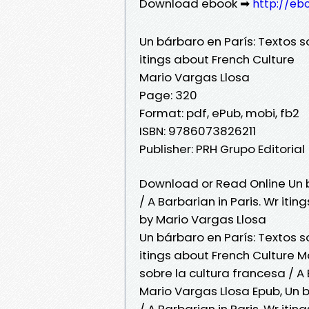
Download ebook ➡
http://eb
Un bárbaro en París: Textos so
itings about French Culture
Mario Vargas Llosa
Page: 320
Format: pdf, ePub, mobi, fb2
ISBN: 9786073826211
Publisher: PRH Grupo Editorial
Download or Read Online Un b
/ A Barbarian in Paris. Wr iti
by Mario Vargas Llosa
Un bárbaro en París: Textos so
itings about French Culture M
sobre la cultura francesa / A 
Mario Vargas Llosa Epub, Un b
/ A Barbarian in Paris. Wr it