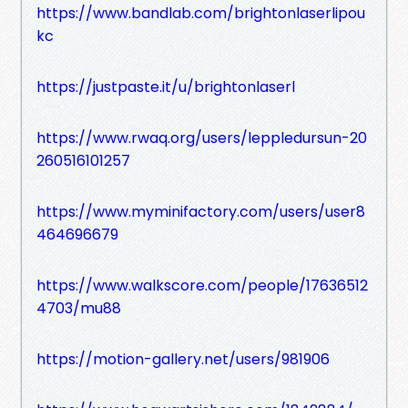
https://www.bandlab.com/brightonlaserlipou
kc
https://justpaste.it/u/brightonlaserl
https://www.rwaq.org/users/leppledursun-20
260516101257
https://www.myminifactory.com/users/user8
464696679
https://www.walkscore.com/people/17636512
4703/mu88
https://motion-gallery.net/users/981906