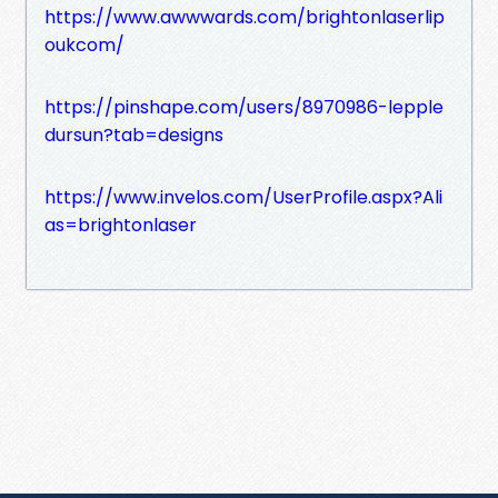
https://www.awwwards.com/brightonlaserlip
oukcom/
https://pinshape.com/users/8970986-lepple
dursun?tab=designs
https://www.invelos.com/UserProfile.aspx?Ali
as=brightonlaser