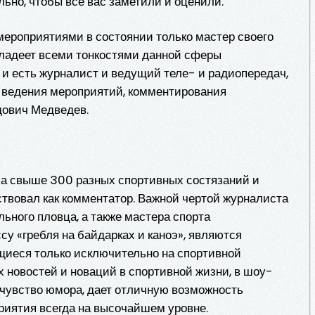
льно, чтобы все вас заметили и оценили.
мероприятиями в состоянии только мастер своего
владеет всеми тонкостями данной сферы
 и есть журналист и ведущий теле- и радиопередач,
ведения мероприятий, комментирования
дович Медведев.
а свыше 300 разных спортивных состязаний и
ствовал как комментатор. Важной чертой журналиста
ьного пловца, а также мастера спорта
су «гребля на байдарках и каноэ», являются
щиеся только исключительно на спортивной
 новостей и новаций в спортивной жизни, в шоу-
 чувство юмора, дает отличную возможность
иятия всегда на высочайшем уровне.