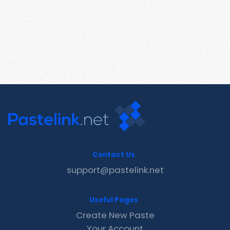
Contact Us
support@pastelink.net
Useful Pages
Create New Paste
Your Account