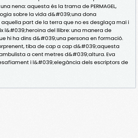
a nena: aquesta és la trama de PERMAGEL,
logia sobre la vida d&#039;una dona
quella part de la terra que no es desglaça mai i
x l&#039;heroïna del llibre: una manera de
que hi ha dins d&#039;una persona en formació.
 sorprenent, tiba de cap a cap d&#039;aquesta
nambulista a cent metres d&#039;altura. Eva
esafiament i l&#039;elegància dels escriptors de