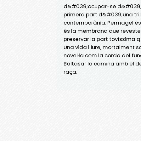
d&#039;ocupar-se d&#039;un
primera part d&#039;una tri
contemporània. Permagel és a
és la membrana que revestei
preservar la part tovíssima 
Una vida lliure, mortalment
novel·la com la corda del fu
Baltasar la camina amb el d
raça.