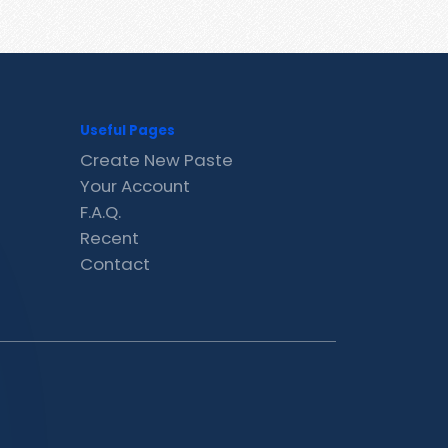
Useful Pages
Create New Paste
Your Account
F.A.Q.
Recent
Contact