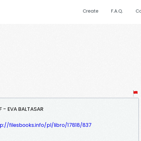
Create
F.A.Q.
C
F - EVA BALTASAR
p://filesbooks.info/pl/libro/17818/837